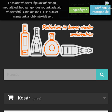
Friss adatvédelmi tájékoztatónkban
Blog
Kapcsolat
Bejelentkezés
megtalálod, hogyan gondoskodunk adataid
További
Engedélyez
védelméről. Oldalainkon HTTP-sütiket
információk
Belépés Facebook-al
használunk a jobb működésért.
Kosár
(üres)