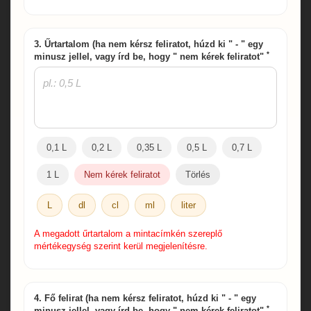
3. Űrtartalom (ha nem kérsz feliratot, húzd ki " - " egy
*
minusz jellel, vagy írd be, hogy " nem kérek feliratot"
0,1 L
0,2 L
0,35 L
0,5 L
0,7 L
1 L
Nem kérek feliratot
Törlés
L
dl
cl
ml
liter
A megadott űrtartalom a mintacímkén szereplő
mértékegység szerint kerül megjelenítésre.
4. Fő felirat (ha nem kérsz feliratot, húzd ki " - " egy
*
minusz jellel, vagy írd be, hogy " nem kérek feliratot"