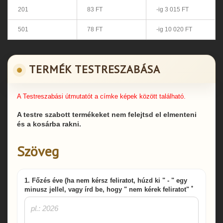
201
83 FT
-ig 3 015 FT
501
78 FT
-ig 10 020 FT
TERMÉK TESTRESZABÁSA
A Testreszabási útmutatót a címke képek között található.
A testre szabott termékeket nem felejtsd el elmenteni
és a kosárba rakni.
Szöveg
1. Főzés éve (ha nem kérsz feliratot, húzd ki " - " egy
*
minusz jellel, vagy írd be, hogy " nem kérek feliratot"