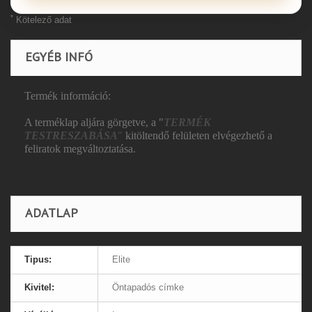
*
Kötelező adat
EGYÉB INFÓ
Termék információ:
A terméklap aljára görgetve, a "
TERMÉK
TESTRESZABÁSA
"
kitöltendő felületen elvégezhető a
feliratok megváltoztatása.
ADATLAP
Tipus:
Elite
Kivitel:
Öntapadós címke