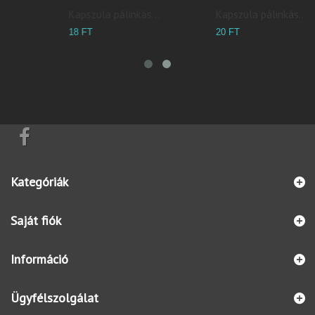
Kapszula pálinkás...
Kapszula pálinkás...
20 FT
18 FT
Kategóriák
Saját fiók
Információ
Ügyfélszolgálat