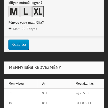
Milyen méretű legyen?
Fényes vagy matt fólia?
Matt
Fényes
Kosárba
MENNYISÉGI KEDVEZMÉNY
Mennyiség
Ár
Megtakarítás
51
93 FT
-ig 255 FT
101
88 FT
-ig 1 010 FT