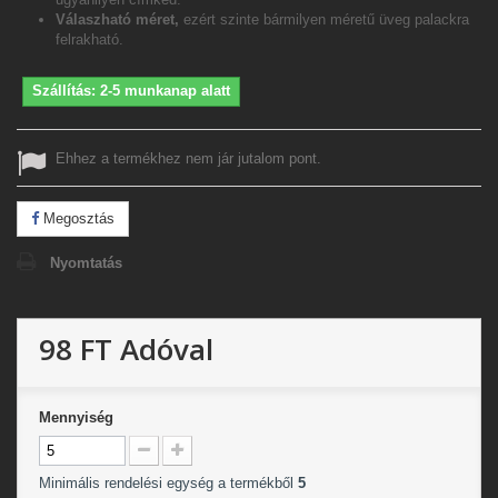
Válaszható méret,
ezért szinte bármilyen méretű üveg palackra
felrakható.
Szállítás: 2-5 munkanap alatt
Ehhez a termékhez nem jár jutalom pont.
Megosztás
Nyomtatás
98 FT
Adóval
Mennyiség
Minimális rendelési egység a termékből
5