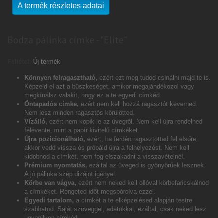
A termék részletes adatai
Bodza pálinka címke - "Elite"
Feltétel:
Új termék
Könnyen felragasztható,
ezért ezt meg tudod csinálni majd te is.
Képzeld el azt a büszkeséget, amikor megajándékozol vagy
megkínálsz valakit, hogy ez a te egyedi címkéd.
Öntapadós címke,
ezért nem kell hozzá ragasztót keverned.
Nem lesz minden ragasztós körülötted.
Vízálló,
ezért nem kopik le az üvegről. Nem kell újra rendelned
félévente, mint a papír kivitelű címkéket.
Újra pozicionálható,
ezért, ha ferdén ragasztottad fel elsőre,
akkor vedd vissza és próbáld újra a felhelyezést. Nem kell
kidobnod a címkét, nem fog elszakadni a visszavételnél.
Prémium nyomtatás,
ezáltal az üveged is gyönyörűek lesznek.
A jó pálinka szép dizájnt igényel.
Körbe van vágva,
ezért nem neked kell ollóval körbefaricskálnod
a címkéket. Rengeted időt megspórolva ezzel.
Egyedi tartalom,
a címkét a te elképzelésed alapján testre
szabhatod. Saját szöveggel, adatokkal, ezáltal, csak neked lesz
ugyanilyen címkéd.