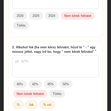
2026
2025
2024
Nem kérek feliratot
Törlés
2. Alkohol fok (ha nem kérsz feliratot, húzd ki " - " egy
*
minusz jellel, vagy írd be, hogy " nem kérek feliratot"
40%
42%
45%
50%
Nem kérek feliratot
Törlés
%
fok
% vol