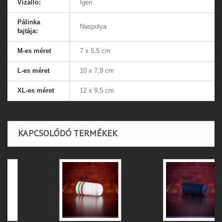
Vízálló:
Igen
Pálinka
Naspolya
fajtája:
M-es méret
7 x 5,5 cm
L-es méret
10 x 7,9 cm
XL-es méret
12 x 9,5 cm
KAPCSOLÓDÓ TERMÉKEK