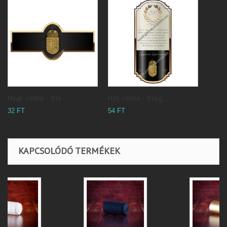
Nyak címke - "ele...
Hát címke - "eleg...
32 FT
54 FT
KAPCSOLÓDÓ TERMÉKEK