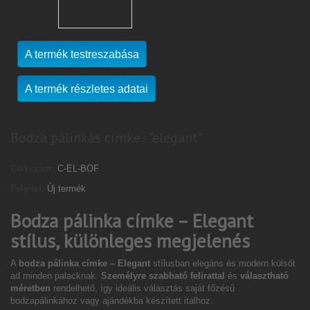
A termék testreszabása
A termék részletes adatai
Bodza pálinkás címke - "elegant"
Cikkszám:
C-EL-BOF
Feltétel:
Új termék
Bodza pálinka címke – Elegant
stílus, különleges megjelenés
A
bodza pálinka címke – Elegant
stílusban elegáns és modern külsőt
ad minden palacknak.
Személyre szabható felirattal
és
választható
méretben
rendelhető, így ideális választás saját főzésű
bodzapálinkához vagy ajándékba készített italhoz.