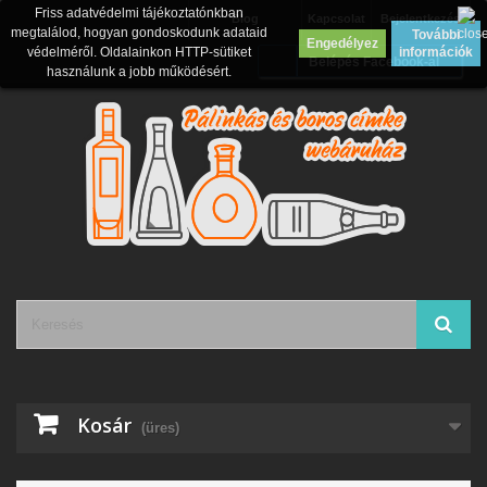
Friss adatvédelmi tájékoztatónkban
Blog
Kapcsolat
Bejelentkezés
megtalálod, hogyan gondoskodunk adataid
További
Engedélyez
védelméről. Oldalainkon HTTP-sütiket
információk
Belépés Facebook-al
használunk a jobb működésért.
Kosár
(üres)