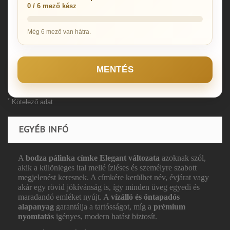
0 / 6 mező kész
Még 6 mező van hátra.
MENTÉS
*
Kötelező adat
EGYÉB INFÓ
A
bodza pálinka címke Elegant változata
azoknak szól,
akik a különleges ital mellé ízléses és személyre szabott
megjelenést keresnek. A címkére kerülhet név, évjárat vagy
akár egy rövid jókívánság is, így minden üveg egyedi és
maradandó emléket nyújt. A
vízálló és öntapadós
alapanyag
garantálja a tartósságot, míg a
prémium
nyomtatás
igényes, modern hatást biztosít.