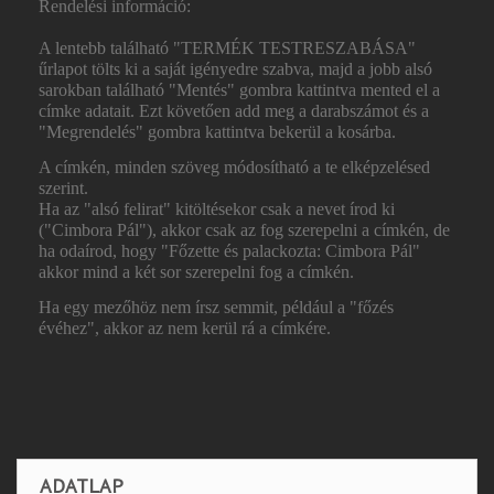
Rendelési információ:
A lentebb található "TERMÉK TESTRESZABÁSA"
űrlapot tölts ki a saját igényedre szabva, majd a jobb alsó
sarokban található "Mentés" gombra kattintva mented el a
címke adatait. Ezt követően add meg a darabszámot és a
"Megrendelés" gombra kattintva bekerül a kosárba.
A címkén, minden szöveg módosítható a te elképzelésed
szerint.
Ha az "alsó felirat" kitöltésekor csak a nevet írod ki
("Cimbora Pál"), akkor csak az fog szerepelni a címkén, de
ha odaírod, hogy "Főzette és palackozta: Cimbora Pál"
akkor mind a két sor szerepelni fog a címkén.
Ha egy mezőhöz nem írsz semmit, például a "főzés
évéhez", akkor az nem kerül rá a címkére.
ADATLAP