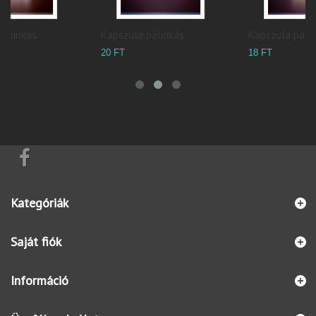
Kapszula pálinkás...
Kapszula pálinkás...
H
20 FT
18 FT
5
Kategóriák
Saját fiók
Információ