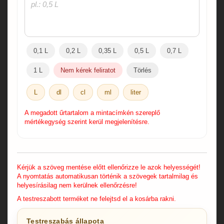
0,1 L
0,2 L
0,35 L
0,5 L
0,7 L
1 L
Nem kérek feliratot
Törlés
L
dl
cl
ml
liter
A megadott űrtartalom a mintacímkén szereplő
mértékegység szerint kerül megjelenítésre.
Kérjük a szöveg mentése előtt ellenőrizze le azok helyességét!
A nyomtatás automatikusan történik a szövegek tartalmilag és
helyesírásilag nem kerülnek ellenőrzésre!
A testreszabott terméket ne felejtsd el a kosárba rakni.
Testreszabás állapota