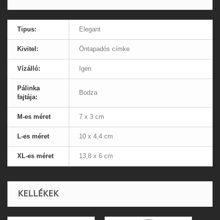
Tipus:
Elegant
Kivitel:
Öntapadós címke
Vízálló:
Igen
Pálinka
Bodza
fajtája:
M-es méret
7 x 3 cm
L-es méret
10 x 4,4 cm
XL-es méret
13,8 x 6 cm
KELLÉKEK