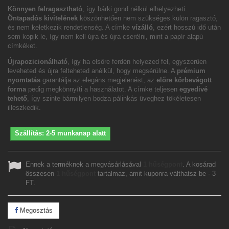
Könnyen felragasztható
, így bárki gond nélkül elhelyezheti.
Öntapadós kivitelének
köszönhetően nem szükséges külön ragasztó,
és nem keletkezik rendetlenség. A címke
vízálló
, ezért hosszú idő után
sem kopik le, így nem kell újra és újra cserélni, mint a papír alapú
címkéket.
Újrapozicionálható
, így ha elsőre ferdén helyezed fel, egyszerűen
leveheted és újra felteheted anélkül, hogy megsérülne. A
prémium
nyomtatás
garantálja az elegáns megjelenést, az
előre körbevágott
forma
pedig megkönnyíti a használatot. A címke teljesen
egyedivé
tehető
, így szinte bármilyen bodza pálinkás üveghez tökéletesen
illeszkedik.
Szállítás: 2-5 munkanap alatt
Ennek a terméknek a megvásárlásával
1
hűségpont
. A kosárad
összesen
1
hűségpont
tartalmaz, amit kuponra válthatsz be -
3
FT
.
Megosztás