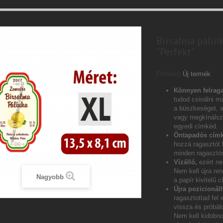
Birsalma pálink
"Perfekt"
Feltétel:
Új termék
Könnyen felraga
tudod csinálni ma
a büszkeséget, 
vagy megkínálsz 
egyedi címkéd.
Öntapadós címk
hozzá ragasztót
minden ragasztós
Vízálló,
ezért ne
Nem kell újra ren
Nagyobb
a papír kivitelű 
Újra pozicionál
ragasztottad fel 
vissza és próbáld
Nem kell kidobn