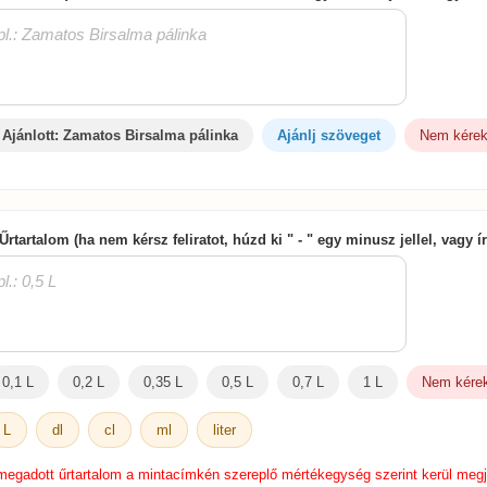
Ajánlott: Zamatos Birsalma pálinka
Ajánlj szöveget
Nem kérek 
 Űrtartalom (ha nem kérsz feliratot, húzd ki " - " egy minusz jellel, vagy 
0,1 L
0,2 L
0,35 L
0,5 L
0,7 L
1 L
Nem kérek 
L
dl
cl
ml
liter
megadott űrtartalom a mintacímkén szereplő mértékegység szerint kerül megj