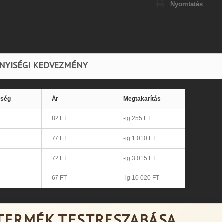
Nyomtatás
NYISÉGI KEDVEZMÉNY
iség
Ár
Megtakarítás
82 FT
-ig 255 FT
77 FT
-ig 1 010 FT
72 FT
-ig 3 015 FT
67 FT
-ig 10 020 FT
TERMÉK TESTRESZABÁSA