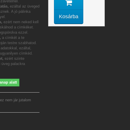
szavételnél.
atás,
ezáltal az üveged
sznek. A jó pálinka
Kosárba
yel.
a,
ezért nem neked kell
icskálnod a címkéket.
gspórolva ezzel.
m,
a címkét a te
pján testre szabhatod.
adatokkal, ezáltal,
 ugyanilyen címkéd.
t,
ezért szinte
 üveg palackra
anap alatt
ez nem jár jutalom