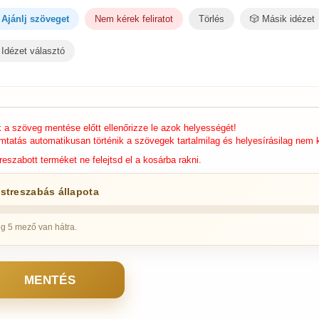
Ajánlj szöveget
Nem kérek feliratot
Törlés
🎲 Másik idézet
Idézet választó
k a szöveg mentése előtt ellenőrizze le azok helyességét!
mtatás automatikusan történik a szövegek tartalmilag és helyesírásilag nem k
reszabott terméket ne felejtsd el a kosárba rakni.
streszabás állapota
g 5 mező van hátra.
MENTÉS