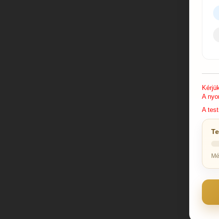
Kérjü
A nyo
A test
Te
Mé