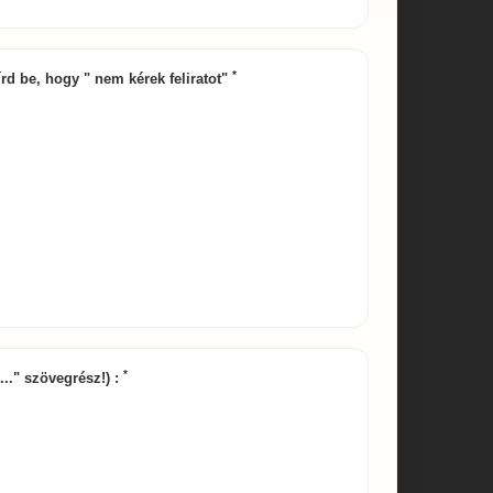
*
 írd be, hogy " nem kérek feliratot"
*
e..." szövegrész!) :