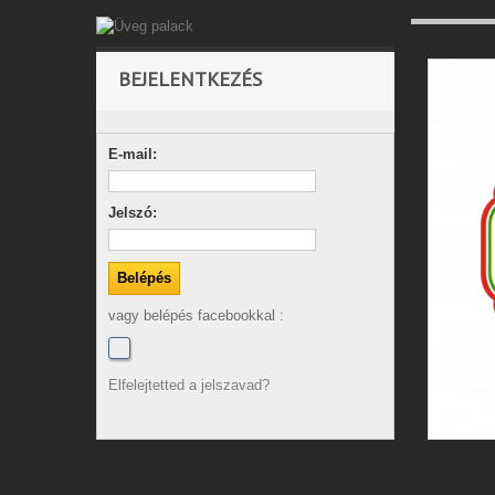
BEJELENTKEZÉS
E-mail:
Jelszó:
vagy belépés facebookkal :
Elfelejtetted a jelszavad?