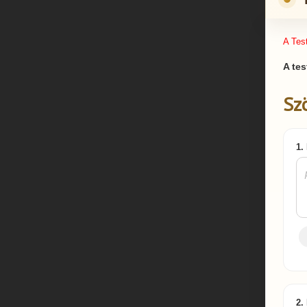
A Tes
A tes
Sz
1.
2.