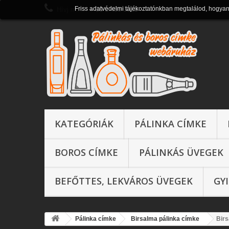
Friss adatvédelmi tájékoztatónkban megtalálod, hogya
Hívj most:
+ 36 1 430 0821
KATEGÓRIÁK
PÁLINKA CÍMKE
BOROS CÍMKE
PÁLINKÁS ÜVEGEK
BEFŐTTES, LEKVÁROS ÜVEGEK
GY
Pálinka címke
Birsalma pálinka címke
Birs