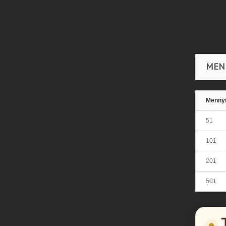
MEN
Menny
51
101
201
501