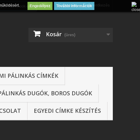
Blog
Kapcsolat
Bejelentkezés
működésért.
Engedélyez
További információk
épés Facebook-al
Kosár
(üres)
MI PÁLINKÁS CÍMKÉK
PÁLINKÁS DUGÓK, BOROS DUGÓK
CSOLAT
EGYEDI CÍMKE KÉSZÍTÉS