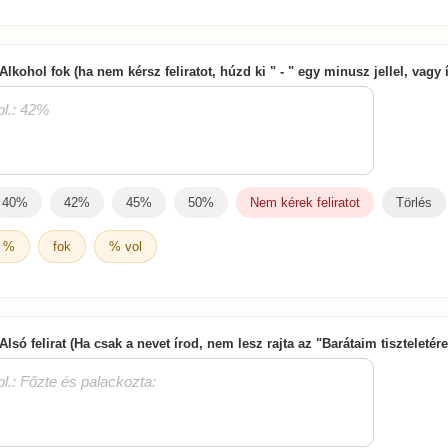
 Alkohol fok (ha nem kérsz feliratot, húzd ki " - " egy minusz jellel, vagy
40%
42%
45%
50%
Nem kérek feliratot
Törlés
%
fok
% vol
 Alsó felirat (Ha csak a nevet írod, nem lesz rajta az "Barátaim tiszteletér