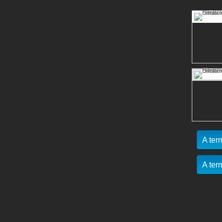
A ter
A ter