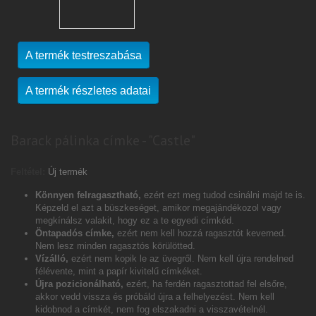
A termék testreszabása
A termék részletes adatai
Barack pálinka címke - "Castle"
Feltétel:
Új termék
Könnyen felragasztható,
ezért ezt meg tudod csinálni majd te is.
Képzeld el azt a büszkeséget, amikor megajándékozol vagy
megkínálsz valakit, hogy ez a te egyedi címkéd.
Öntapadós címke,
ezért nem kell hozzá ragasztót keverned.
Nem lesz minden ragasztós körülötted.
Vízálló,
ezért nem kopik le az üvegről. Nem kell újra rendelned
félévente, mint a papír kivitelű címkéket.
Újra pozicionálható,
ezért, ha ferdén ragasztottad fel elsőre,
akkor vedd vissza és próbáld újra a felhelyezést. Nem kell
kidobnod a címkét, nem fog elszakadni a visszavételnél.