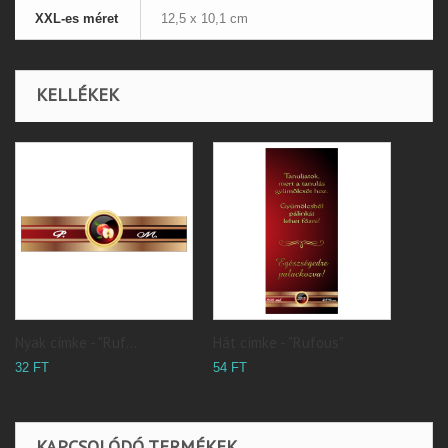
XXL-es méret
12,5 x 10,1 cm
KELLÉKEK
Nyak címke - "Ruf...
Hát címke - "Rufous"
32 FT
54 FT
KAPCSOLÓDÓ TERMÉKEK