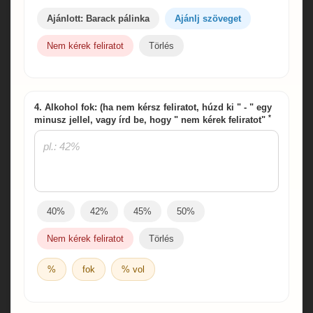
Ajánlott: Barack pálinka
Ajánlj szöveget
Nem kérek feliratot
Törlés
4. Alkohol fok: (ha nem kérsz feliratot, húzd ki " - " egy
*
minusz jellel, vagy írd be, hogy " nem kérek feliratot"
40%
42%
45%
50%
Nem kérek feliratot
Törlés
%
fok
% vol