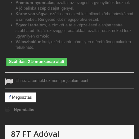
Prémium nyomtatás,
ezáltal az üveged is gyönyörűek lesznek.
A jó pálinka szép dizájnt igényel.
Körbe van vágva,
ezért nem neked kell ollóval körbefaricskálnod
a címkéket. Rengeted időt megspórolva ezzel.
Egyedi tartalom,
a címkét a te elképzelésed alapján testre
szabhatod. Saját szöveggel, adatokkal, ezáltal, csak neked lesz
ugyanilyen címkéd.
Válaszható méret,
ezért szinte bármilyen méretű üveg palackra
felrakható.
Szállítás: 2-5 munkanap alatt
Ehhez a termékhez nem jár jutalom pont.
Megosztás
Nyomtatás
87 FT
Adóval