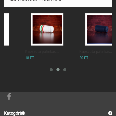
Kapszula pálinkás...
Kapszula pálinkás...
20 FT
18 FT
Kategóriák