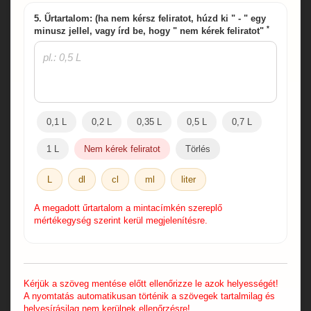
5. Űrtartalom: (ha nem kérsz feliratot, húzd ki " - " egy
*
minusz jellel, vagy írd be, hogy " nem kérek feliratot"
0,1 L
0,2 L
0,35 L
0,5 L
0,7 L
1 L
Nem kérek feliratot
Törlés
L
dl
cl
ml
liter
A megadott űrtartalom a mintacímkén szereplő
mértékegység szerint kerül megjelenítésre.
Kérjük a szöveg mentése előtt ellenőrizze le azok helyességét!
A nyomtatás automatikusan történik a szövegek tartalmilag és
helyesírásilag nem kerülnek ellenőrzésre!