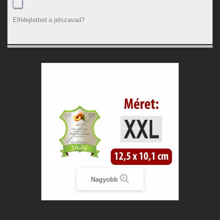
Elfelejtetted a jelszavad?
Nagyobb