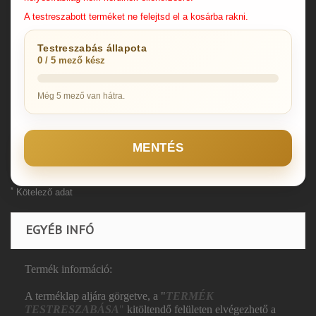
A testreszabott terméket ne felejtsd el a kosárba rakni.
Testreszabás állapota
0 / 5 mező kész
Még 5 mező van hátra.
MENTÉS
*
Kötelező adat
EGYÉB INFÓ
Termék információ:
A terméklap aljára görgetve, a "
TERMÉK
TESTRESZABÁSA
"
kitöltendő felületen elvégezhető a