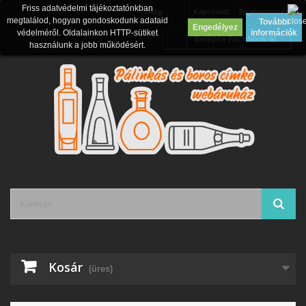
Friss adatvédelmi tájékoztatónkban
Blog
Kapcsolat
Bejelentkezés
megtalálod, hogyan gondoskodunk adataid
További
Engedélyez
védelméről. Oldalainkon HTTP-sütiket
információk
Belépés Facebook-al
használunk a jobb működésért.
Kosár
(üres)