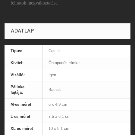
feliratok megváltoztatása.
ADATLAP
Tipus:
Castle
Kivitel:
Öntapadós címke
Vízálló:
Igen
Pálinka
Barack
fajtája:
M-es méret
6 x 4,9 cm
L-es méret
7,5 x 6,1 cm
XL-es méret
10 x 8,1 cm