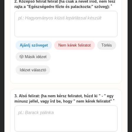
2. Középső felirat felirat (ha csak a nevet írod, nem lesz
*
rajta a "Egészségedre főzte és palackozta:" szöveg):
Ajánlj szöveget
Nem kérek feliratot
Törlés
🎲 Másik idézet
Idézet választó
3. Alsó felirat: (ha nem kérsz feliratot, húzd ki " - " egy
*
minusz jellel, vagy írd be, hogy " nem kérek feliratot"