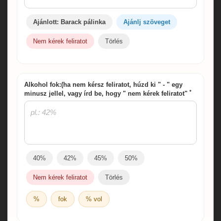
Ajánlott: Barack pálinka
Ajánlj szöveget
Nem kérek feliratot
Törlés
Alkohol fok:(ha nem kérsz feliratot, húzd ki " - " egy
*
minusz jellel, vagy írd be, hogy " nem kérek feliratot"
40%
42%
45%
50%
Nem kérek feliratot
Törlés
%
fok
% vol