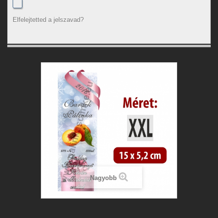
Elfelejtetted a jelszavad?
Nagyobb