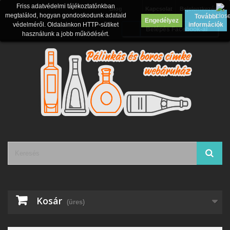
Friss adatvédelmi tájékoztatónkban
Blog
Kapcsolat
Bejelentkezés
megtalálod, hogyan gondoskodunk adataid
További
Engedélyez
védelméről. Oldalainkon HTTP-sütiket
információk
Belépés Facebook-al
használunk a jobb működésért.
Kosár
(üres)