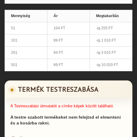
Mennyiség
Ár
Megtakarítás
51
104 FT
-ig 255 FT
101
99 FT
-ig 1 010 FT
201
94 FT
-ig 3 015 FT
501
89 FT
-ig 10 020 FT
TERMÉK TESTRESZABÁSA
A Testreszabási útmutatót a címke képek között található.
A testre szabott termékeket nem felejtsd el elmenteni
és a kosárba rakni.