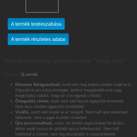
A termék testreszabása
A termék részletes adatai
Barack karácsonyi pálinka címke - "Xmas Cold"
Feltétel:
Új termék
Könnyen felragasztható,
ezért ezt meg tudod csinálni majd te is.
Képzeld el azt a büszkeséget, amikor megajándékozol vagy
megkínálsz valakit, hogy ez a te egyedi címkéd.
Öntapadós címke,
ezért nem kell hozzá ragasztót keverned.
Nem lesz minden ragasztós körülötted.
Vízálló,
ezért nem kopik le az üvegről. Nem kell újra rendelned
félévente, mint a papír kivitelű címkéket.
Újra pozicionálható,
ezért, ha ferdén ragasztottad fel elsőre,
akkor vedd vissza és próbáld újra a felhelyezést. Nem kell
kidobnod a címkét, nem fog elszakadni a visszavételnél.