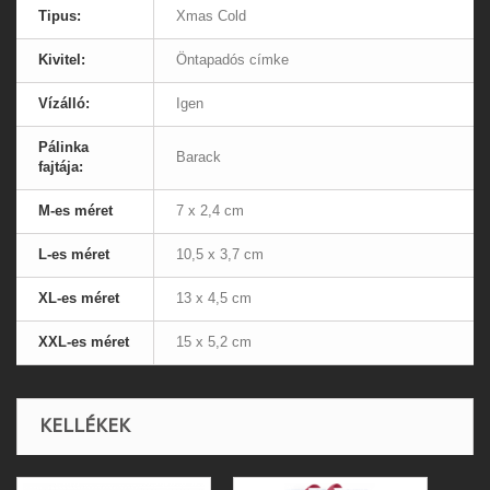
Tipus:
Xmas Cold
Kivitel:
Öntapadós címke
Vízálló:
Igen
Pálinka
Barack
fajtája:
M-es méret
7 x 2,4 cm
L-es méret
10,5 x 3,7 cm
XL-es méret
13 x 4,5 cm
XXL-es méret
15 x 5,2 cm
KELLÉKEK