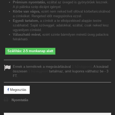
Prémium nyomtatás,
ezáltal az üveged is gyönyörűek lesznek.
A jó pálinka szép dizájnt igényel.
Körbe van vágva,
ezért nem neked kell ollóval körbefaricskálnod
a címkéket. Rengeted időt megspórolva ezzel.
Egyedi tartalom,
a címkét a te elképzelésed alapján testre
szabhatod. Saját szöveggel, adatokkal, ezáltal, csak neked lesz
ugyanilyen címkéd.
Válaszható méret,
ezért szinte bármilyen méretű üveg palackra
felrakható.
Szállítás: 2-5 munkanap alatt
Ennek a terméknek a megvásárlásával
1
hűségpont
. A kosárad
összesen
1
hűségpont
tartalmaz, amit kuponra válthatsz be -
3
FT
.
Megosztás
Nyomtatás