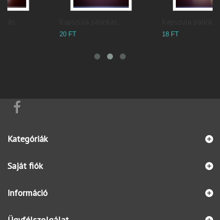
Kapszula pálinkás...
Kapszula pálinkás...
P
20 FT
18 FT
9
Kategóriák
Saját fiók
Információ
Ügyfélszolgálat