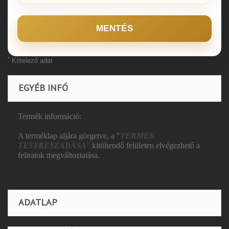
MENTÉS
*
Kötelező adat
EGYÉB INFÓ
Termék információ:
A terméklap aljára görgetve, a "
TERMÉK
TESTRESZABÁSA
"
kitöltendő felületen elvégezhető a
feliratok megváltoztatása.
ADATLAP