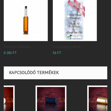
Prémium Pálinkás ...
Karácsonyi pálink...
9 280 FT
54 FT
KAPCSOLÓDÓ TERMÉKEK