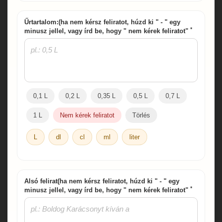
Űrtartalom:(ha nem kérsz feliratot, húzd ki " - " egy
*
minusz jellel, vagy írd be, hogy " nem kérek feliratot"
0,1 L
0,2 L
0,35 L
0,5 L
0,7 L
1 L
Nem kérek feliratot
Törlés
L
dl
cl
ml
liter
Alsó felirat(ha nem kérsz feliratot, húzd ki " - " egy
*
minusz jellel, vagy írd be, hogy " nem kérek feliratot"