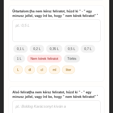
Űrtartalom:(ha nem kérsz feliratot, húzd ki " - " egy
*
minusz jellel, vagy írd be, hogy " nem kérek feliratot"
0,1 L
0,2 L
0,35 L
0,5 L
0,7 L
1 L
Nem kérek feliratot
Törlés
L
dl
cl
ml
liter
Alsó felirat(ha nem kérsz feliratot, húzd ki " - " egy
*
minusz jellel, vagy írd be, hogy " nem kérek feliratot"