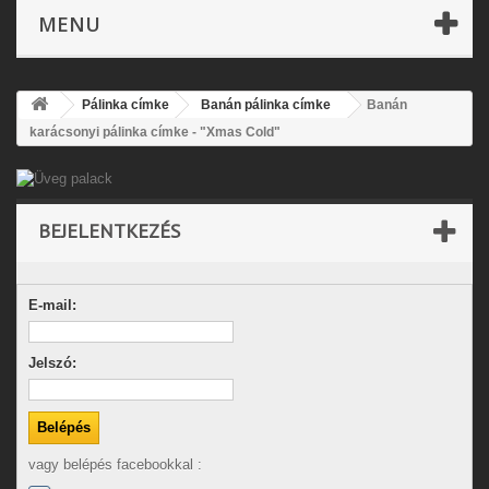
MENU
Pálinka címke
Banán pálinka címke
Banán
karácsonyi pálinka címke - "Xmas Cold"
BEJELENTKEZÉS
E-mail:
Jelszó:
vagy belépés facebookkal :