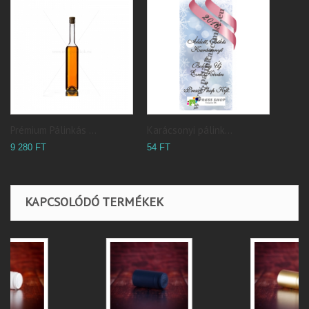
Prémium Pálinkás ...
Karácsonyi pálink...
9 280 FT
54 FT
KAPCSOLÓDÓ TERMÉKEK