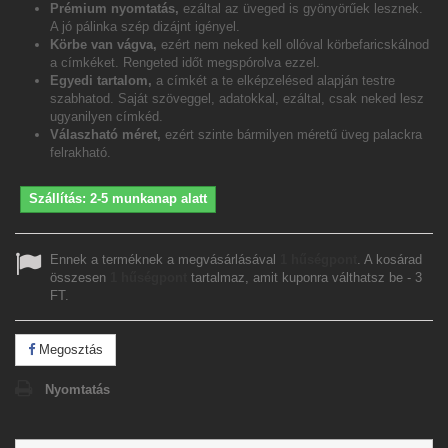
Prémium nyomtatás,
ezáltal az üveged is gyönyörűek lesznek.
A jó pálinka szép dizájnt igényel.
Körbe van vágva,
ezért nem neked kell ollóval körbefaricskálnod
a címkéket. Rengeted időt megspórolva ezzel.
Egyedi tartalom,
a címkét a te elképzelésed alapján testre
szabhatod. Saját szöveggel, adatokkal, ezáltal, csak neked lesz
ugyanilyen címkéd.
Válaszható méret,
ezért szinte bármilyen méretű üveg palackra
felrakható.
Szállítás: 2-5 munkanap alatt
Ennek a terméknek a megvásárlásával
1
hűségpont
. A kosárad
összesen
1
hűségpont
tartalmaz, amit kuponra válthatsz be -
3
FT
.
Megosztás
Nyomtatás