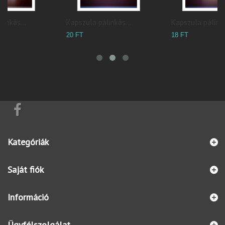
Kapszula pálinkás...
Kapszula pálinkás...
P
20 FT
18 FT
9
Kategóriák
Saját fiók
Információ
Ügyfélszolgálat