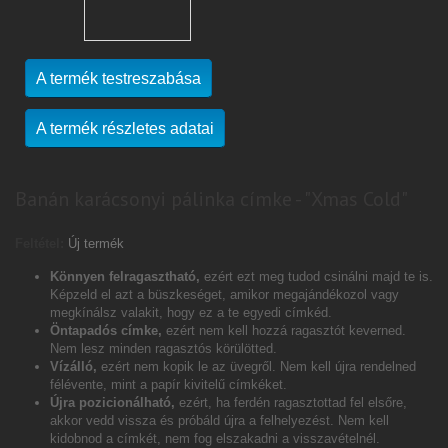
A termék testreszabása
A termék részletes adatai
Banán karácsonyi pálinka címke - "Xmas Cold"
Feltétel:
Új termék
Könnyen felragasztható,
ezért ezt meg tudod csinálni majd te is.
Képzeld el azt a büszkeséget, amikor megajándékozol vagy
megkínálsz valakit, hogy ez a te egyedi címkéd.
Öntapadós címke,
ezért nem kell hozzá ragasztót keverned.
Nem lesz minden ragasztós körülötted.
Vízálló,
ezért nem kopik le az üvegről. Nem kell újra rendelned
félévente, mint a papír kivitelű címkéket.
Újra pozicionálható,
ezért, ha ferdén ragasztottad fel elsőre,
akkor vedd vissza és próbáld újra a felhelyezést. Nem kell
kidobnod a címkét, nem fog elszakadni a visszavételnél.