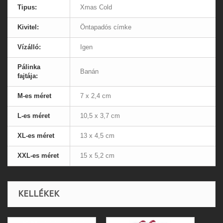
Tipus:
Xmas Cold
Kivitel:
Öntapadós címke
Vízálló:
Igen
Pálinka
Banán
fajtája:
M-es méret
7 x 2,4 cm
L-es méret
10,5 x 3,7 cm
XL-es méret
13 x 4,5 cm
XXL-es méret
15 x 5,2 cm
KELLÉKEK