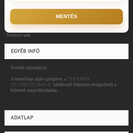
MENTÉS
*
Kötelező adat
EGYÉB INFÓ
Termék információ:
A terméklap aljára görgetve, a "
TERMÉK
TESTRESZABÁSA
"
kitöltendő felületen elvégezhető a
feliratok megváltoztatása.
ADATLAP