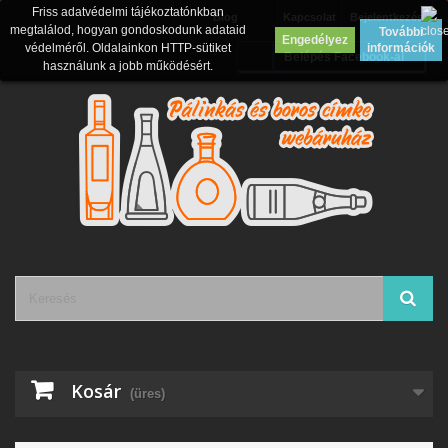
Friss adatvédelmi tájékoztatónkban
Blog
Kapcsolat
Bejelentkezés
megtalálod, hogyan gondoskodunk adataid
További
Engedélyez
védelméről. Oldalainkon HTTP-sütiket
információk
Belépés Facebook-al
használunk a jobb működésért.
Kosár
(üres)