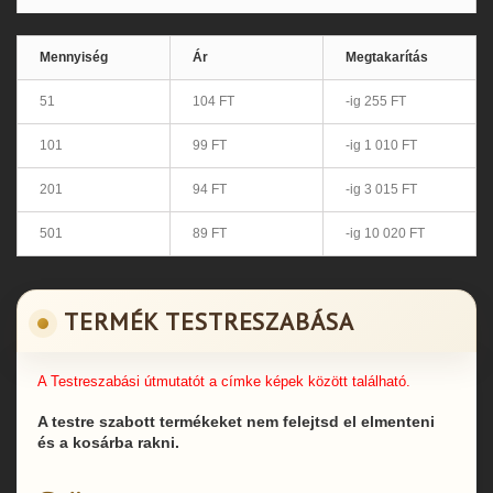
Mennyiség
Ár
Megtakarítás
51
104 FT
-ig 255 FT
101
99 FT
-ig 1 010 FT
201
94 FT
-ig 3 015 FT
501
89 FT
-ig 10 020 FT
TERMÉK TESTRESZABÁSA
A Testreszabási útmutatót a címke képek között található.
A testre szabott termékeket nem felejtsd el elmenteni
és a kosárba rakni.