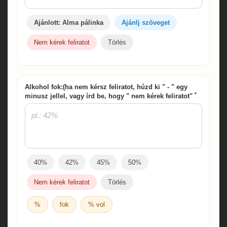
Ajánlott: Alma pálinka
Ajánlj szöveget
Nem kérek feliratot
Törlés
Alkohol fok:(ha nem kérsz feliratot, húzd ki " - " egy
*
minusz jellel, vagy írd be, hogy " nem kérek feliratot"
40%
42%
45%
50%
Nem kérek feliratot
Törlés
%
fok
% vol