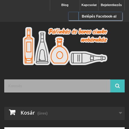
Blog
Kapcsolat
Bejelentkezés
Belépés Facebook-al
Kosár
(üres)