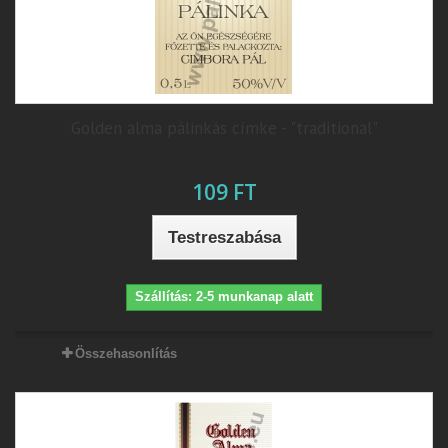
Golden alma pálinkás címke - "traditional"
109 FT
Testreszabása
Szállítás: 2-5 munkanap alatt
Összehasonlítás