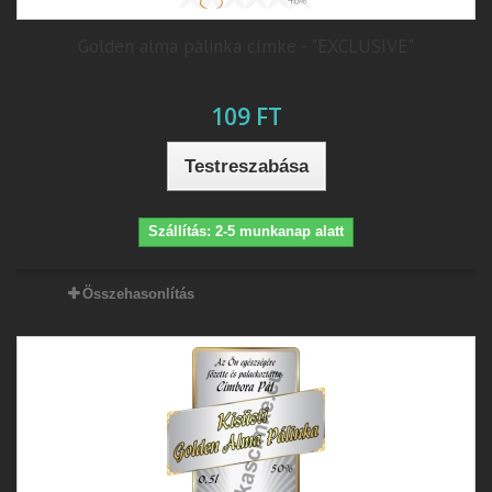
Golden alma pálinka címke - "EXCLUSIVE"
109 FT
Testreszabása
Szállítás: 2-5 munkanap alatt
Összehasonlítás