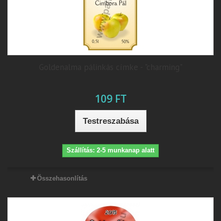
Goldenalma pálinkás címke - "charming"
109 FT
Testreszabása
Szállítás: 2-5 munkanap alatt
Összehasonlítás