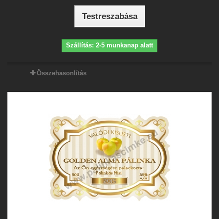
Testreszabása
Szállítás: 2-5 munkanap alatt
Összehasonlítás