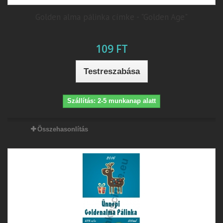
Golden alma pálinka címke - "Golden Age"
109 FT
Testreszabása
Szállítás: 2-5 munkanap alatt
Összehasonlítás