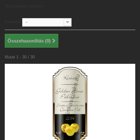
30 terméket találtam.
Sorrend
--
Összehasonlítás (
0
)
Mutat 1 - 30 / 30