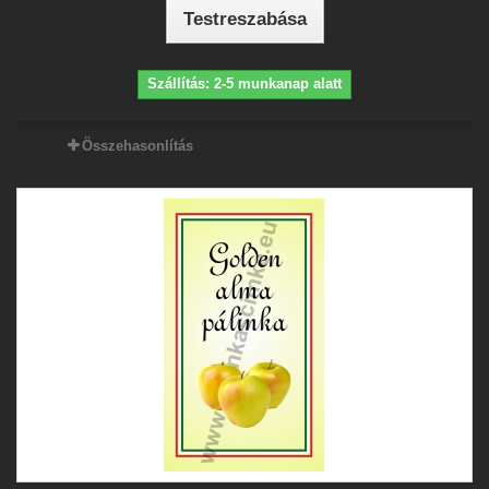
Testreszabása
Szállítás: 2-5 munkanap alatt
Összehasonlítás