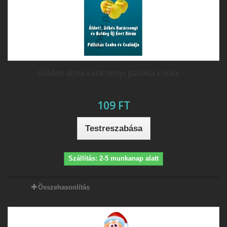
Golden alma karácsonyi pálinka címke -...
109 FT
Testreszabása
Szállítás: 2-5 munkanap alatt
Összehasonlítás