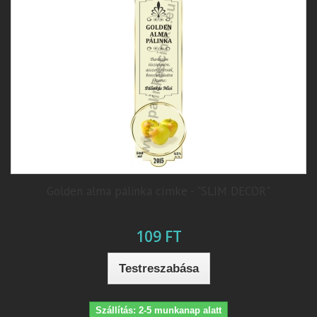
Golden alma pálinka címke - "SLIM DECOR"
109 FT
Testreszabása
Szállítás: 2-5 munkanap alatt