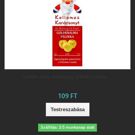
Golden alma karácsonyi pálinka címke -...
109 FT
Testreszabása
Szállítás: 2-5 munkanap alatt