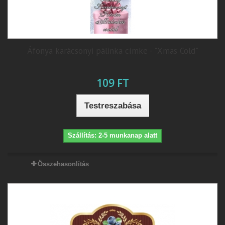
Áfonya karácsonyi pálinka címke - "Xmas Cold"
109 FT
Testreszabása
Szállítás: 2-5 munkanap alatt
Összehasonlítás