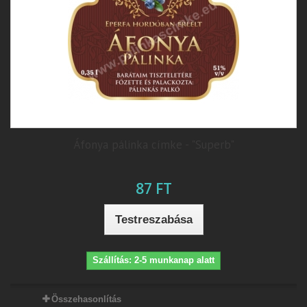
Áfonya pálinka címke - "Superb"
87 FT
Testreszabása
Szállítás: 2-5 munkanap alatt
Összehasonlítás