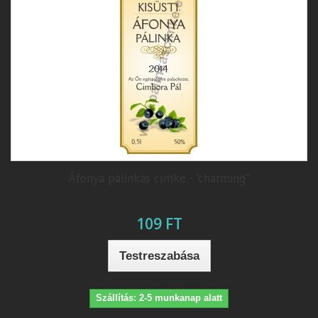
Áfonya pálinkás címke - "charming"
109 FT
Testreszabása
Szállítás: 2-5 munkanap alatt