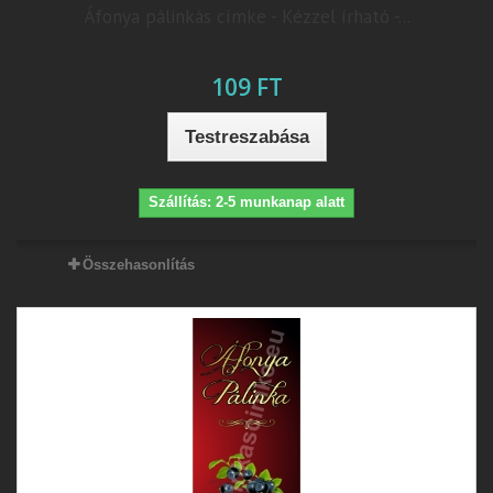
Áfonya pálinkás címke - Kézzel írható -...
109 FT
Testreszabása
Szállítás: 2-5 munkanap alatt
Összehasonlítás