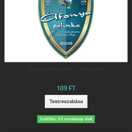
Áfonya pálinka címke - "Blueshield"
109 FT
Testreszabása
Szállítás: 2-5 munkanap alatt