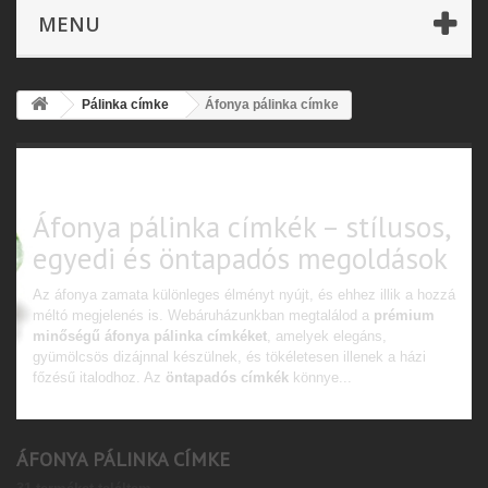
MENU
Pálinka címke
Áfonya pálinka címke
Áfonya pálinka címke
Áfonya pálinka címkék – stílusos,
egyedi és öntapadós megoldások
Az áfonya zamata különleges élményt nyújt, és ehhez illik a hozzá
méltó megjelenés is. Webáruházunkban megtalálod a
prémium
minőségű áfonya pálinka címkéket
, amelyek elegáns,
gyümölcsös dizájnnal készülnek, és tökéletesen illenek a házi
főzésű italodhoz. Az
öntapadós címkék
könnye...
Bővebben
ÁFONYA PÁLINKA CÍMKE