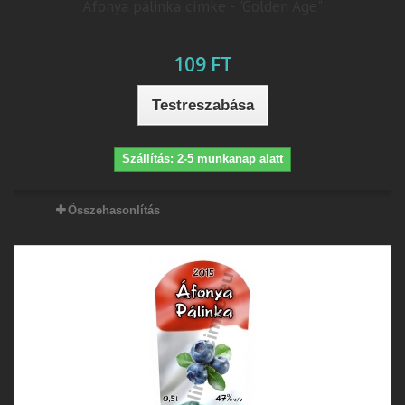
Áfonya pálinka címke - "Golden Age"
109 FT
Testreszabása
Szállítás: 2-5 munkanap alatt
Összehasonlítás