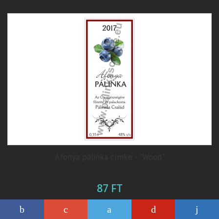
Áfonya pálinka címke - "Wood"
87 FT
Testreszabása