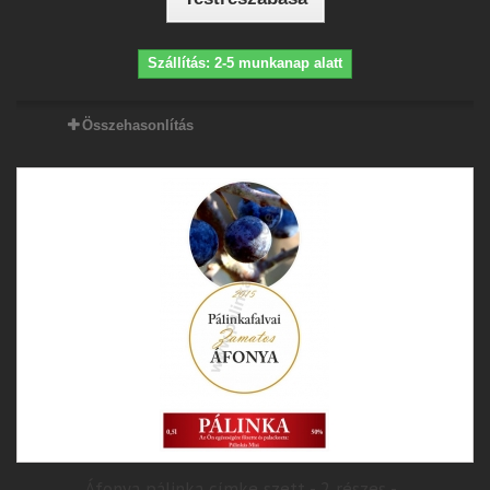
Szállítás: 2-5 munkanap alatt
Összehasonlítás
Áfonya pálinka címke szett - 2 részes -...