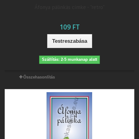
Áfonya pálinkás címke - "retro"
109 FT
Testreszabása
Szállítás: 2-5 munkanap alatt
Összehasonlítás