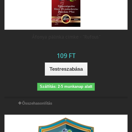
Áfonya pálinka címke - "Rufous"
109 FT
Testreszabása
Szállítás: 2-5 munkanap alatt
Összehasonlítás