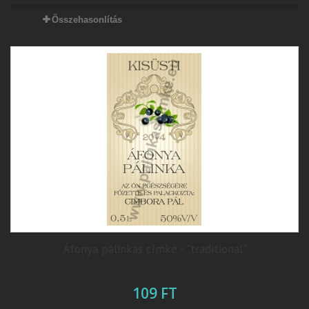
Összehasonlítás
Áfonya pálinkás címke - "traditional"
109 FT