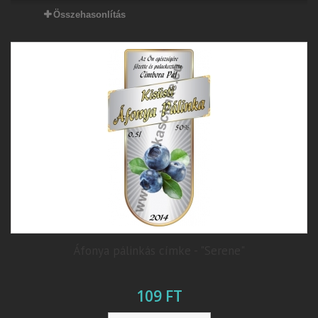
Összehasonlítás
Áfonya pálinkás címke - "Serene"
109 FT