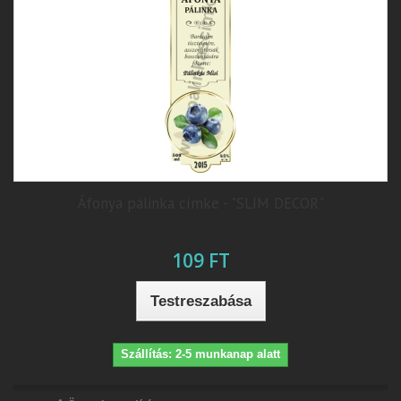
Áfonya pálinka címke - "SLIM DECOR"
109 FT
Testreszabása
Szállítás: 2-5 munkanap alatt