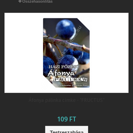
Összehasonlítás
Áfonya pálinka címke - "FRUCTUS"
109 FT
Testreszabása