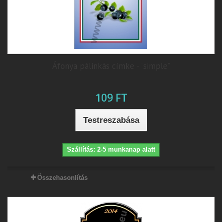
Áfonya pálinkás címke - "simple"
109 FT
Testreszabása
Szállítás: 2-5 munkanap alatt
Összehasonlítás