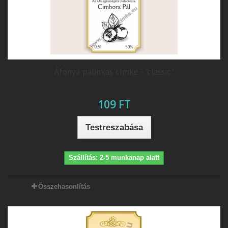
Áfonya pálinkás címke - "classic"
109 FT
Testreszabása
Szállítás: 2-5 munkanap alatt
Összehasonlítás