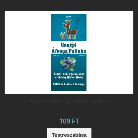
Áfonya karácsonyi pálinka címke -...
109 FT
Testreszabása