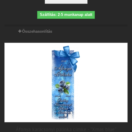
Szállítás: 2-5 munkanap alatt
Összehasonlítás
Áfonya karácsonyi pálinka címke - "Xmas blue"