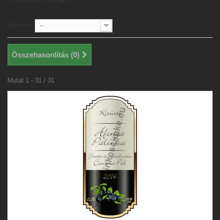
31 terméket találtam.
Sorrend
--
Összehasonlítás (
0
)
Mutat 1 - 31 / 31