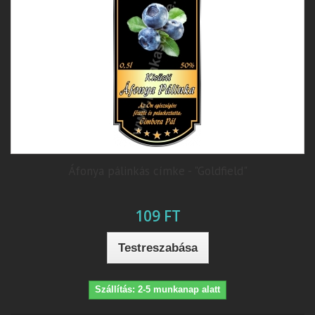
Áfonya pálinkás címke - "Goldfield"
109 FT
Testreszabása
Szállítás: 2-5 munkanap alatt