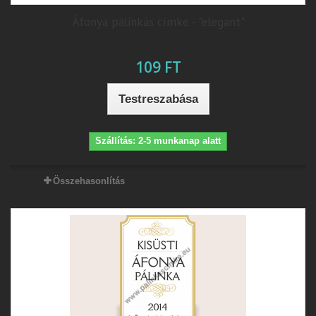
Áfonya pálinkás címke - "elegant"
109 FT
Testreszabása
Szállítás: 2-5 munkanap alatt
Összehasonlítás