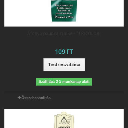
Áfonya pálinka címke - "TRICOLOR"
109 FT
Testreszabása
Szállítás: 2-5 munkanap alatt
Összehasonlítás