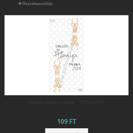
Összehasonlítás
Áfonya pálinka címke - "EXCLUSIVE"
109 FT