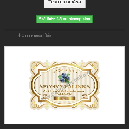
Testreszabása
Szállítás: 2-5 munkanap alatt
Összehasonlítás