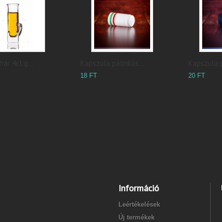
ár 4cl g...
Kapszula pálinkás...
Kapszula p
18 FT
20 FT
Információ
Leértékelések
Új termékek