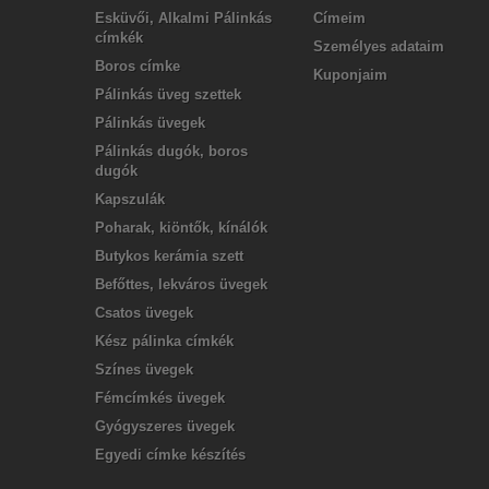
Esküvői, Alkalmi Pálinkás
Címeim
címkék
Személyes adataim
Boros címke
Kuponjaim
Pálinkás üveg szettek
Pálinkás üvegek
Pálinkás dugók, boros
dugók
Kapszulák
Poharak, kiöntők, kínálók
Butykos kerámia szett
Befőttes, lekváros üvegek
Csatos üvegek
Kész pálinka címkék
Színes üvegek
Fémcímkés üvegek
Gyógyszeres üvegek
Egyedi címke készítés