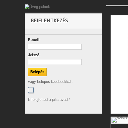
BEJELENTKEZÉS
E-mail:
Jelszó:
vagy belépés facebookkal :
Elfelejtetted a jelszavad?