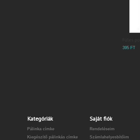
Füles poh
395 FT
Kategóriák
Saját fiók
Pálinka címke
Rendeléseim
Kiegészítő pálinkás címke
Számlahelyesbítőim