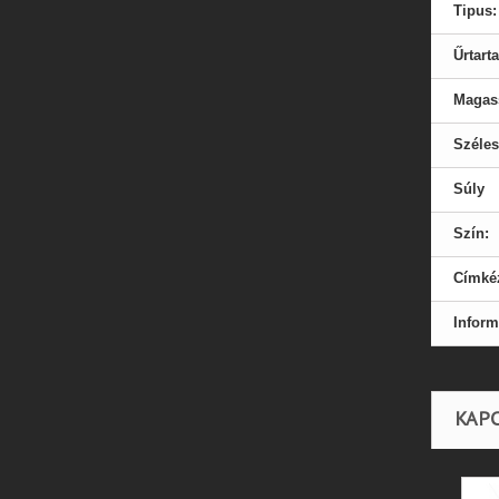
Tipus:
Űrtart
Magas
Széle
Súly
Szín:
Címkéz
Inform
KAP