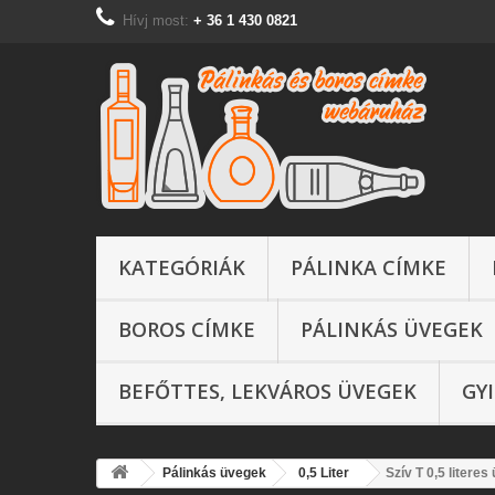
Hívj most:
+ 36 1 430 0821
KATEGÓRIÁK
PÁLINKA CÍMKE
BOROS CÍMKE
PÁLINKÁS ÜVEGEK
BEFŐTTES, LEKVÁROS ÜVEGEK
GY
Pálinkás üvegek
0,5 Liter
Szív T 0,5 litere