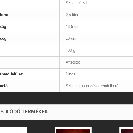
Szív T. 0,5 L
alom:
0,5 liter
ság:
18,5 cm
sség
10 cm
400 g
Áttetsző
hető felület:
Nincs
áció
Szintetikus dugóval rendelhető
CSOLÓDÓ TERMÉKEK