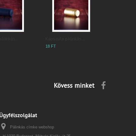
álinkás...
Kapszula pálinkás...
18 FT
Kövess minket
Ügyfélszolgálat
Pálinkás címke webshop