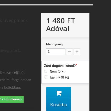
1 480 FT
res üvegpalack
Adóval
Mennyiség
szüveg palack,
*
Záró dugóval kéred?
Nem
(0 Ft)
ékozás céljából
Igen
(+48 Ft)
kedelmi forgalomban
e a boltokban.
s 1-3 munkanap
Kosárba