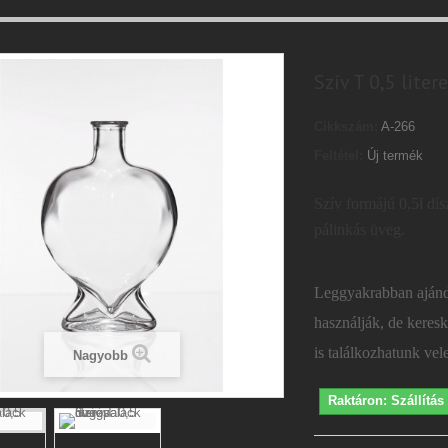
Szív T 0,5 lite
Cikkszám:
A-266
Feltétel:
Új termék
Szív formájú 0,5l dí
pálinkás üveg.
Leggyakrabban ajánd
használják, de keres
is találkozhatunk vel
Nagyobb
Raktáron: Szállítá