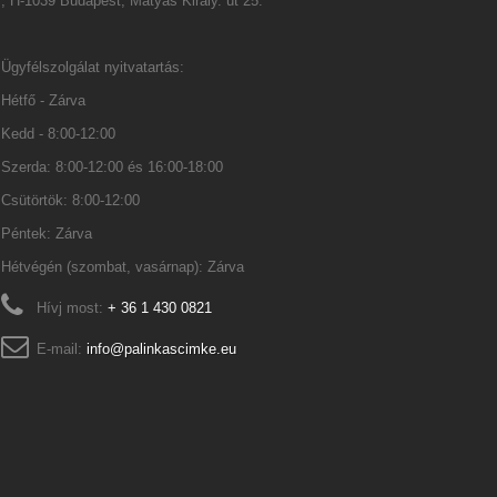
, H-1039 Budapest, Mátyás Király. út 25.
Ügyfélszolgálat nyitvatartás:
Hétfő - Zárva
Kedd - 8:00-12:00
Szerda: 8:00-12:00 és 16:00-18:00
Csütörtök: 8:00-12:00
Péntek: Zárva
Hétvégén (szombat, vasárnap): Zárva
Hívj most:
+ 36 1 430 0821
E-mail:
info@palinkascimke.eu