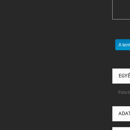
A ter
EGYÉ
Palack
ADA