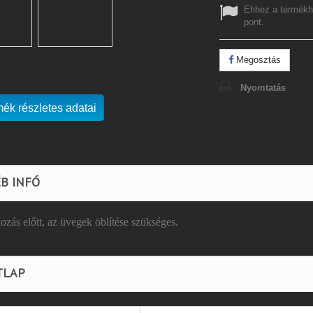
Ehhez a termékh
pont.
Megosztás
Nyomtatás
mék részletes adatai
B INFÓ
ozás előtt, az üvegek öblítése szükséges.
TLAP