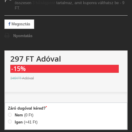
összesen
3
hűségpont
tartalmaz, amit kuponra válthatsz be -
9
FT
.
Megosztás
Nyomtatás
297 FT
Adóval
-15%
349 FT
Adóval
*
Záró dugóval kéred?
Nem
(0 Ft)
Igen
(+41 Ft)