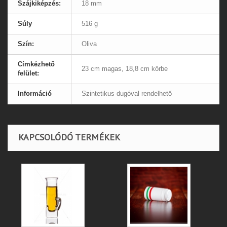
Szájkiképzés:
18 mm
Súly
516 g
Szín:
Oliva
Címkézhető
23 cm magas, 18,8 cm körbe
felület:
Információ
Szintetikus dugóval rendelhető
KAPCSOLÓDÓ TERMÉKEK