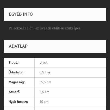
EGYÉB INFÓ
Palackozás előtt, az üvegek öblítése szükséges.
ADATLAP
Tipus:
Black
Űrtartalom:
0,5 liter
Magasság:
35,5 cm
Átmérő
5,5 cm
Nyak hossza
10 cm