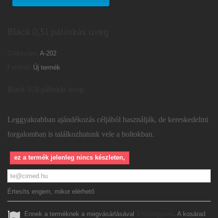
Black 0,5l pálinkás üveg
Cikkszám:
A-202
Feltétel:
Új termék
Black 0,5l pálinkás üveg.
Leggyakrabban ajándékozás céljából használják, de kereskedelmi
forgalomban is találkozhatunk vele a boltokban.
ez a termék jelenleg nincs készleten,
Értesíts engem, mikor elérhető
Ennek a terméknek a megvásárlásával
3
hűségpont
. A kosárad