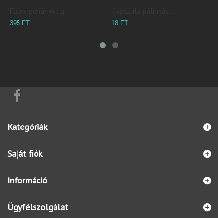
Füles pohár 4cl g...
Kapszula pálinkás...
K
395 FT
18 FT
2
Kategóriák
Saját fiók
Információ
Ügyfélszolgálat