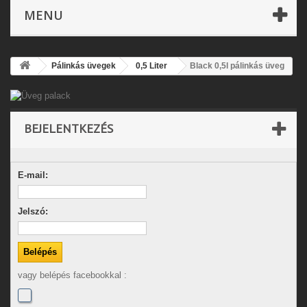
MENU
Pálinkás üvegek
0,5 Liter
Black 0,5l pálinkás üveg
BEJELENTKEZÉS
E-mail:
Jelszó:
vagy belépés facebookkal :