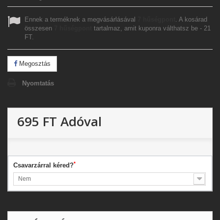
Ennek a terméknek a megvásárlásával
7
hűségpont
. A kosárad
összesen
7
hűségpont
tartalmaz, amit kuponra válthatsz be -
21
FT
.
Megosztás
Nyomtatás
695 FT
Adóval
*
Csavarzárral kéred?
Nem