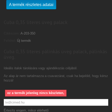
A termék részletes adatai
Cuba 0,35 literes üveg palack
Cikkszám:
A-203-350
Feltétel:
Új termék
Cuba 0,35 literes pálinkás üveg palack, pálinkás
üveg.
Ideális italok tárolására vagy ajándékozás céljából.
Az alap ár nem tartalmazza a csavarzárat, csak ha bejelöld, hogy kérsz
hozzá!
ez a termék jelenleg nincs készleten,
Értesíts engem, mikor elérhető