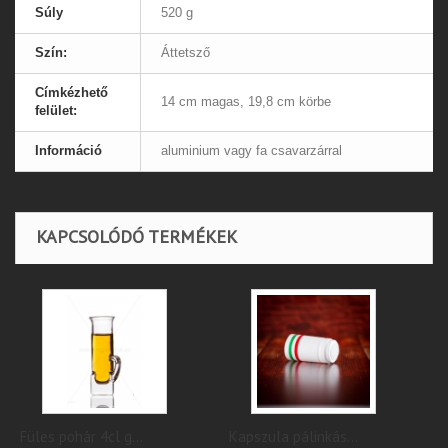
Súly
520 g
Szín:
Áttetsző
Címkézhető
14 cm magas, 19,8 cm körbe
felület:
Információ
aluminium vagy fa csavarzárral
KAPCSOLÓDÓ TERMÉKEK
pohár 4cl g...
Kapszula pálinkás...
Kapszula p