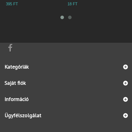
T
18 FT
20 FT
Kategóriák
Saját fiók
Információ
Ügyfélszolgálat