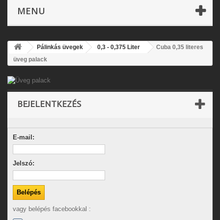
MENU
Pálinkás üvegek
0,3 - 0,375 Liter
Cuba 0,35 literes
üveg palack
BEJELENTKEZÉS
E-mail:
Jelszó:
vagy belépés facebookkal :