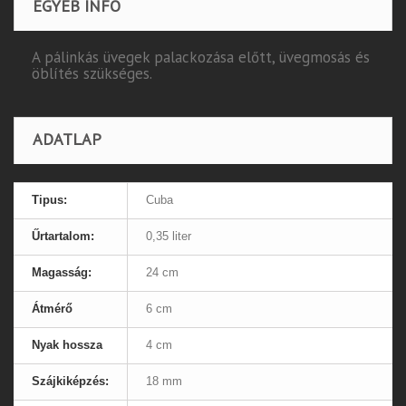
EGYÉB INFÓ
A pálinkás üvegek palackozása előtt, üvegmosás és
öblítés szükséges.
ADATLAP
Tipus:
Cuba
Űrtartalom:
0,35 liter
Magasság:
24 cm
Átmérő
6 cm
Nyak hossza
4 cm
Szájkiképzés:
18 mm