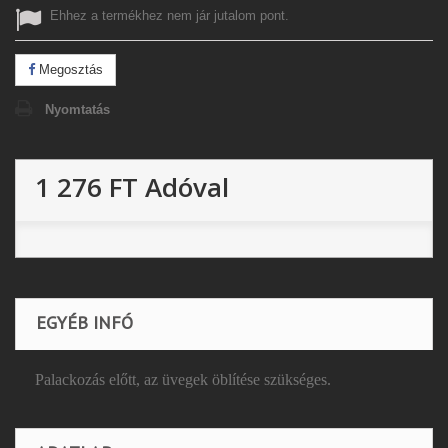
Ehhez a termékhez nem jár jutalom pont.
Megosztás
Nyomtatás
1 276 FT
Adóval
EGYÉB INFÓ
Palackozás előtt, az üvegek öblítése szükséges.