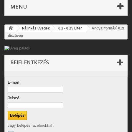
MENU
Pálinkás üvegek
0,2 - 0,25 Liter
Angyal formájú 0,2l
díszüveg
BEJELENTKEZÉS
E-mail:
Jelszó:
vagy belépés facebookkal :