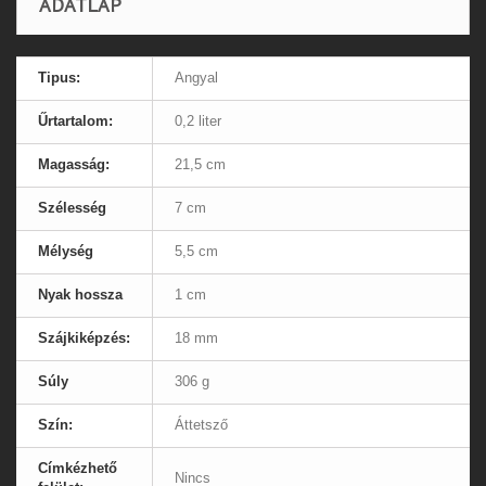
ADATLAP
Tipus:
Angyal
Űrtartalom:
0,2 liter
Magasság:
21,5 cm
Szélesség
7 cm
Mélység
5,5 cm
Nyak hossza
1 cm
Szájkiképzés:
18 mm
Súly
306 g
Szín:
Áttetsző
Címkézhető
Nincs