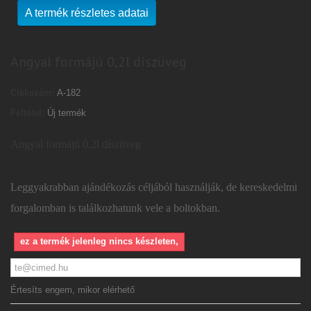
A termék részletes adatai
Angyal formájú 0,2l díszüveg
Cikkszám:
A-182
Feltétel:
Új termék
Angyal formájú 0,2l díszüveg
Leggyakrabban ajándékozás céljából használják, de kereskedelmi
forgalomban is találkozhatunk vele a boltokban.
ez a termék jelenleg nincs készleten,
Értesíts engem, mikor elérhető