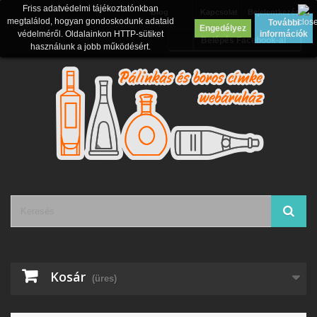
Friss adatvédelmi tájékoztatónkban
Blog
Kapcsolat
Bejelentkezés
megtalálod, hogyan gondoskodunk adataid
További
Engedélyez
védelméről. Oldalainkon HTTP-sütiket
információk
Belépés Facebook-al
használunk a jobb működésért.
Kosár
(üres)