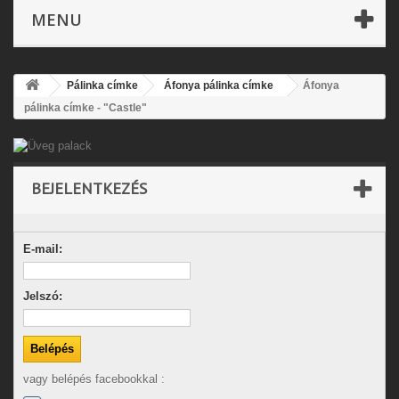
MENU
Pálinka címke
Áfonya pálinka címke
Áfonya
pálinka címke - "Castle"
BEJELENTKEZÉS
E-mail:
Jelszó:
vagy belépés facebookkal :