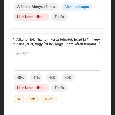
Ajánlott: Áfonya pálinka
Ajánlj szöveget
Nem kérek feliratot
Törlés
4. Alkohol fok: (ha nem kérsz feliratot, húzd ki " - " egy
*
minusz jellel, vagy írd be, hogy " nem kérek feliratot"
40%
42%
45%
50%
Nem kérek feliratot
Törlés
%
fok
% vol