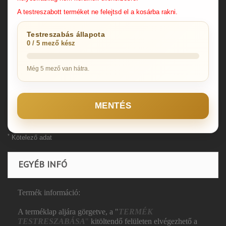
A testreszabott terméket ne felejtsd el a kosárba rakni.
Testreszabás állapota
0 / 5 mező kész
Még 5 mező van hátra.
MENTÉS
*
Kötelező adat
EGYÉB INFÓ
Termék információ:
A terméklap aljára görgetve, a "
TERMÉK
TESTRESZABÁSA
"
kitöltendő felületen elvégezhető a