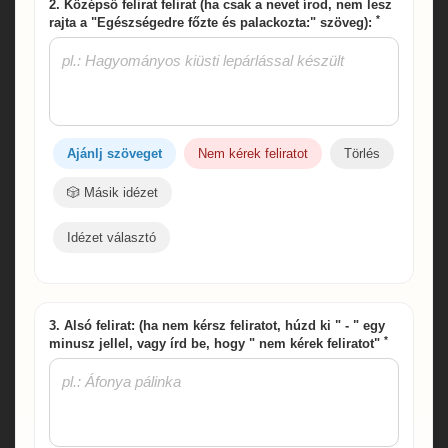
2. Középső felirat felirat (ha csak a nevet írod, nem lesz
*
rajta a "Egészségedre főzte és palackozta:" szöveg):
Ajánlj szöveget
Nem kérek feliratot
Törlés
🎲 Másik idézet
Idézet választó
3. Alsó felirat: (ha nem kérsz feliratot, húzd ki " - " egy
*
minusz jellel, vagy írd be, hogy " nem kérek feliratot"