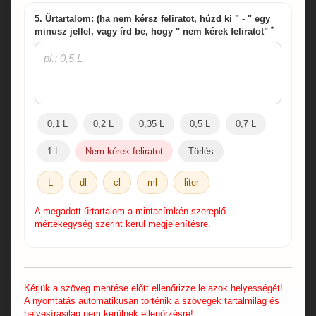
5. Űrtartalom: (ha nem kérsz feliratot, húzd ki " - " egy
*
minusz jellel, vagy írd be, hogy " nem kérek feliratot"
0,1 L
0,2 L
0,35 L
0,5 L
0,7 L
1 L
Nem kérek feliratot
Törlés
L
dl
cl
ml
liter
A megadott űrtartalom a mintacímkén szereplő
mértékegység szerint kerül megjelenítésre.
Kérjük a szöveg mentése előtt ellenőrizze le azok helyességét!
A nyomtatás automatikusan történik a szövegek tartalmilag és
helyesírásilag nem kerülnek ellenőrzésre!