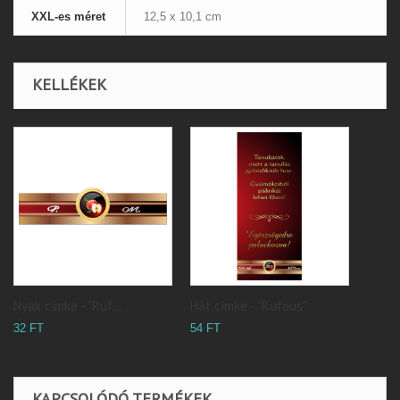
XXL-es méret
12,5 x 10,1 cm
KELLÉKEK
Nyak címke - "Ruf...
Hát címke - "Rufous"
32 FT
54 FT
KAPCSOLÓDÓ TERMÉKEK