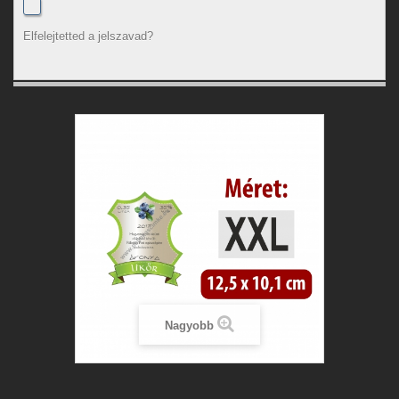
Elfelejtetted a jelszavad?
Nagyobb