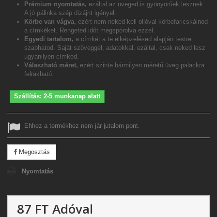
Prémium nyomtatás,
ezáltal az üveged is gyönyörűek lesznek.
A jó pálinka szép dizájnt igényel.
Körbe van vágva,
ezért nem neked kell ollóval körbefaricskálnod
a címkéket. Rengeted időt megspórolva ezzel.
Egyedi tartalom,
a címkét a te elképzelésed alapján testre
szabhatod. Saját szöveggel, adatokkal, ezáltal, csak neked lesz
ugyanilyen címkéd.
Válaszható méret,
ezért szinte bármilyen méretű üveg palackra
felrakható.
Szállítás: 2-5 munkanap alatt
Ehhez a termékhez nem jár jutalom pont.
Megosztás
Nyomtatás
87 FT
Adóval