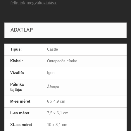
feliratok megváltoztatása.
ADATLAP
Tipus:
Castle
Kivitel:
Öntapadós címke
Vízálló:
Igen
Pálinka
Áfonya
fajtája:
M-es méret
6 x 4,9 cm
L-es méret
7,5 x 6,1 cm
XL-es méret
10 x 8,1 cm