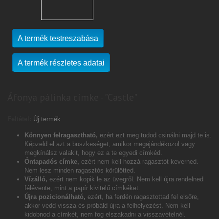
A termék testreszabása
A termék részletes adatai
Áfonya pálinka címke - "Castle"
Feltétel:
Új termék
Könnyen felragasztható,
ezért ezt meg tudod csinálni majd te is.
Képzeld el azt a büszkeséget, amikor megajándékozol vagy
megkínálsz valakit, hogy ez a te egyedi címkéd.
Öntapadós címke,
ezért nem kell hozzá ragasztót keverned.
Nem lesz minden ragasztós körülötted.
Vízálló,
ezért nem kopik le az üvegről. Nem kell újra rendelned
félévente, mint a papír kivitelű címkéket.
Újra pozicionálható,
ezért, ha ferdén ragasztottad fel elsőre,
akkor vedd vissza és próbáld újra a felhelyezést. Nem kell
kidobnod a címkét, nem fog elszakadni a visszavételnél.